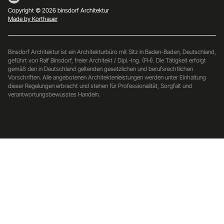
Copyright © 2026 binsdorf Architektur
Made by Korthauer
Binsdorf Architektur ist ein Architekturbüro mit Sitz in Baden-Baden, Deutschland,
geführt von Ralf Binsdorf, freier Architekt / Dipl.-Ing. (FH). Die Tätigkeit erfolgt
gemäß den in Deutschland geltenden gesetzlichen und berufsrechtlichen
Vorschriften. Alle angebotenen Architektenleistungen werden unter Einhaltung
dieser Regelungen erbracht und stehen für Professionalität, Sorgfalt und
verantwortungsbewusstes Handeln.