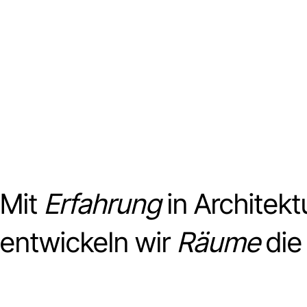
entstehen langlebige Lösungen mit
architektonischer Qualität.
Mit
Erfahrung
in Architekt
entwickeln wir
Räume
die