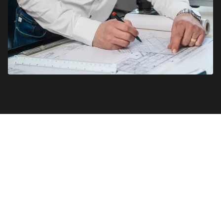
Im sensiblen
Umgang mit
denkmalgeschützter
Architektur
verwurzelt,
entwickelt Binsdorf